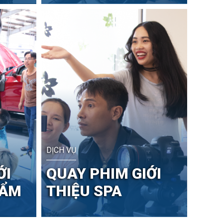
DỊCH VỤ
ỚI
QUAY PHIM GIỚI
HẨM
THIỆU SPA