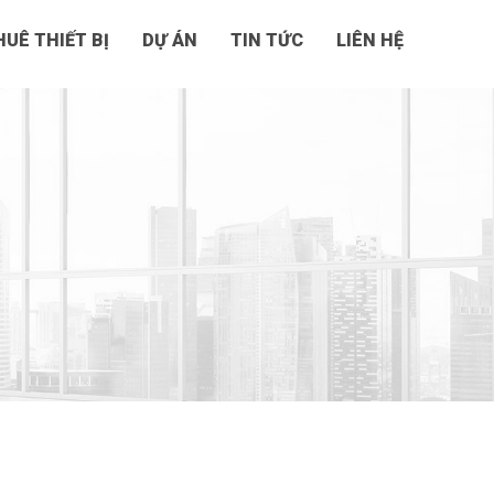
UÊ THIẾT BỊ
DỰ ÁN
TIN TỨC
LIÊN HỆ