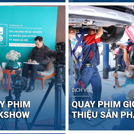
DỊCH VỤ
Y PHIM
QUAY PHIM GI
KSHOW
THIỆU SẢN P