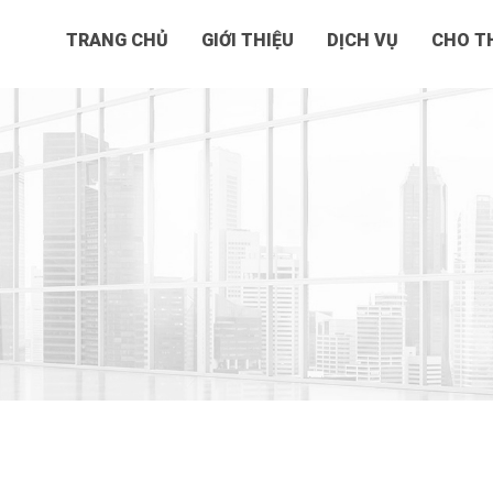
TRANG CHỦ
GIỚI THIỆU
DỊCH VỤ
CHO TH