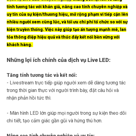
tính tương tác với khán giả, nâng cao tính chuyên nghiệp và
uy tín của sự kiện/thương hiệu, mở rộng phạm vi tiếp cận lên
nhiều người xem cùng lúc, và tối ưu chi phí tổ chức so với sự
kiện truyền thống.
Việc này giúp tạo ấn tượng mạnh mẽ, lan
tỏa thông điệp hiệu quả và thúc đẩy kết nối bền vững với
khách hàng.
Những lợi ích chính của dịch vụ Live LED:
Tăng tính tương tác và kết nối:
- Livestream trực tiếp giúp người xem dễ dàng tương tác
trong thời gian thực với người trình bày, đặt câu hỏi và
nhận phản hồi tức thì.
- Màn hình LED lớn giúp mọi người trong sự kiện theo dõi
chi tiết, tạo cảm giác gần gũi và hứng thú hơn.
Nâng cao tính chuyên nghiệp và uy tín: