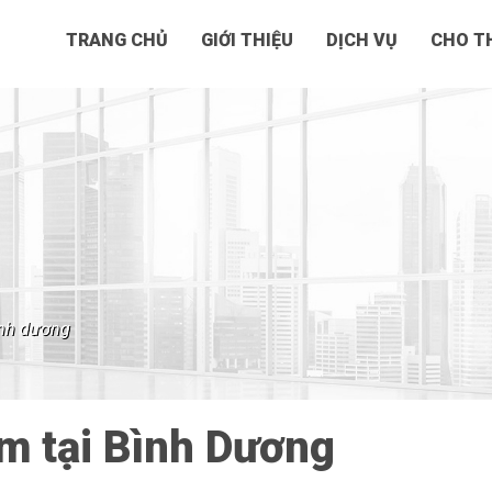
TRANG CHỦ
GIỚI THIỆU
DỊCH VỤ
CHO TH
bình dương
m tại Bình Dương