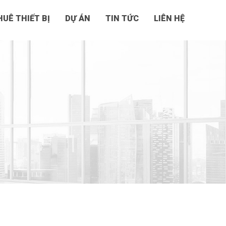
UÊ THIẾT BỊ
DỰ ÁN
TIN TỨC
LIÊN HỆ