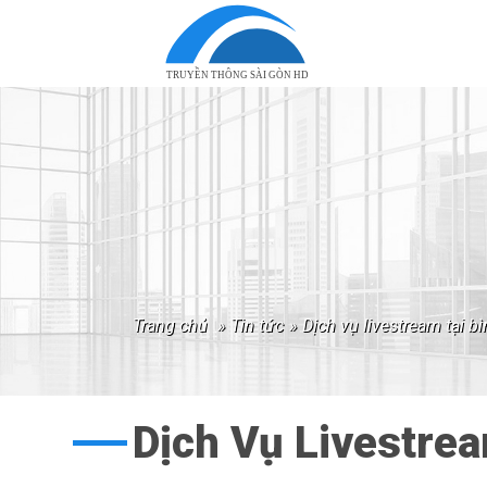
TRUYỀN THÔNG SÀI GÒN HD
trang chủ
»
tin tức
»
dịch vụ livestream tại 
Dịch Vụ Livestrea