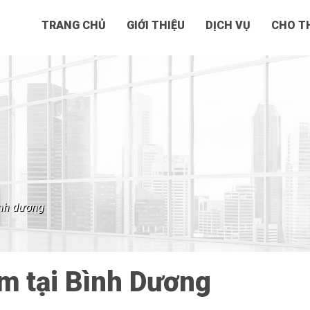
TRANG CHỦ
GIỚI THIỆU
DỊCH VỤ
CHO TH
bình dương
m tại Bình Dương