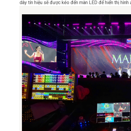
dây tín hiệu sẽ được kéo đến màn LED để hiển thị hình ả