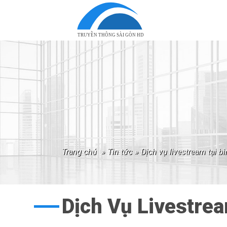
TRUYỀN THÔNG SÀI GÒN HD
trang chủ
»
tin tức
»
dịch vụ livestream tại 
Dịch Vụ Livestrea