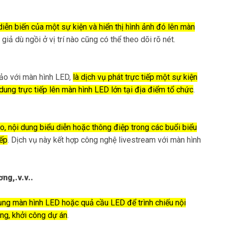
 diễn biến của một sự kiện và hiển thị hình ảnh đó lên màn
 giả dù ngồi ở vị trí nào cũng có thể theo dõi rõ nét.
hảo với màn hình LED,
là dịch vụ phát trực tiếp một sự kiện
 dung trực tiếp lên màn hình LED lớn tại địa điểm tổ chức
.
eo, nội dung biểu diễn hoặc thông điệp trong các buổi biểu
iếp
. Dịch vụ này kết hợp công nghệ livestream với màn hình
ơng,.v.v..
dụng màn hình LED hoặc quả cầu LED để trình chiếu nội
àng, khởi công dự án
.