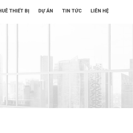
UÊ THIẾT BỊ
DỰ ÁN
TIN TỨC
LIÊN HỆ