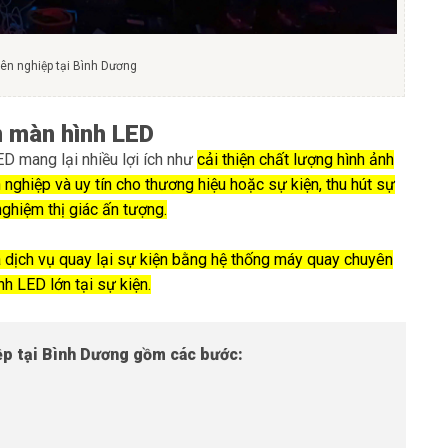
yên nghiệp tại Bình Dương
ên màn hình LED
LED mang lại nhiều lợi ích như
cải thiện chất lượng hình ảnh
nghiệp và uy tín cho thương hiệu hoặc sự kiện, thu hút sự
nghiệm thị giác ấn tượng.
à dịch vụ quay lại sự kiện bằng hệ thống máy quay chuyên
nh LED lớn tại sự kiện.
iệp tại Bình Dương gồm các bước: