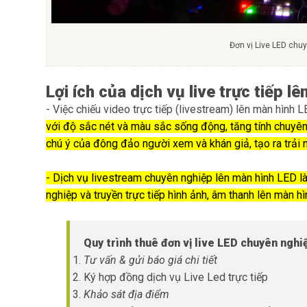
Đơn vị Live LED chu
Lợi ích của dịch vụ live trực tiếp l
- Việc chiếu video trực tiếp (livestream) lên màn hình 
với độ sắc nét và màu sắc sống động, tăng tính chuyên 
chú ý của đông đảo người xem và khán giả, tạo ra trải 
- Dịch vụ livestream chuyên nghiệp lên màn hình LED l
nghiệp và truyền trực tiếp hình ảnh, âm thanh lên màn hì
Quy trình thuê đơn vị live LED chuyên ngh
Tư vấn & gửi báo giá chi tiết
Ký hợp đồng dịch vụ Live Led trực tiếp
Khảo sát địa điểm