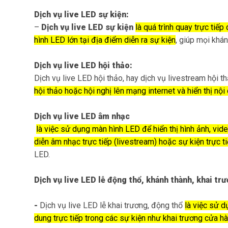
Dịch vụ live LED sự kiện:
–
Dịch vụ live LED sự kiện
là quá trình quay trực tiếp
hình LED lớn tại địa điểm diễn ra sự kiện
, giúp mọi khán
Dịch vụ live LED hội thảo:
Dịch vụ live LED hội thảo, hay dịch vụ livestream hội t
hội thảo hoặc hội nghị lên mạng internet và hiển thị nội
Dịch vụ live LED âm nhạc
là việc sử dụng màn hình LED để hiển thị hình ảnh, vid
diễn âm nhạc trực tiếp (livestream) hoặc sự kiện trực t
LED.
Dịch vụ live LED lễ động thổ, khánh thành, khai trư
-
Dịch vụ live LED lễ khai trương, động thổ
là việc sử 
dung trực tiếp trong các sự kiện như khai trương cửa h