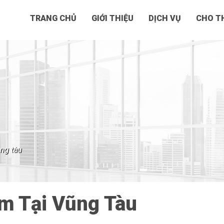
TRANG CHỦ
GIỚI THIỆU
DỊCH VỤ
CHO TH
ũng tàu
am Tại Vũng Tàu