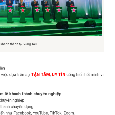
ễ khánh thành tại Vũng Tàu
iện
 việc dựa trên sự
TẬN TÂM
,
UY TÍN
cống hiến hết mình vì
am lễ khánh thành chuyên nghiệp
 chuyên nghiệp
m thanh chuyên dụng.
biến như Facebook, YouTube, TikTok, Zoom.