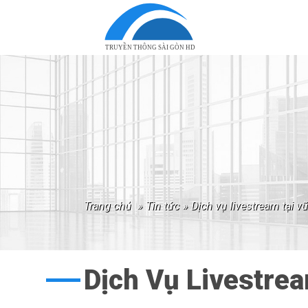
TRUYỀN THÔNG SÀI GÒN HD
trang chủ
»
tin tức
»
dịch vụ livestream tại v
Dịch Vụ Livestre