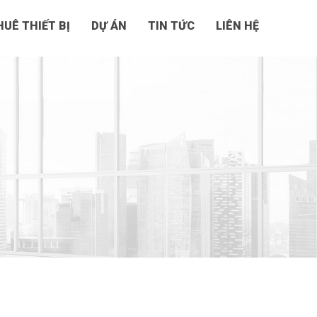
UÊ THIẾT BỊ
DỰ ÁN
TIN TỨC
LIÊN HỆ