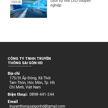
Dịch vụ live LED chuyên
2025-08
nghiệp
CÔNG TY TNHH TRUYỀN
THÔNG SÀI GÒN HD
Địa chỉ
175/3t Ấp Đông, Xã Thới
Tam Thôn, Hóc Môn, Tp. Hồ
Chí Minh, Việt Nam
Điện thoại:
0898-441-244
Email
truyenthongsaigonhd@gmail.com