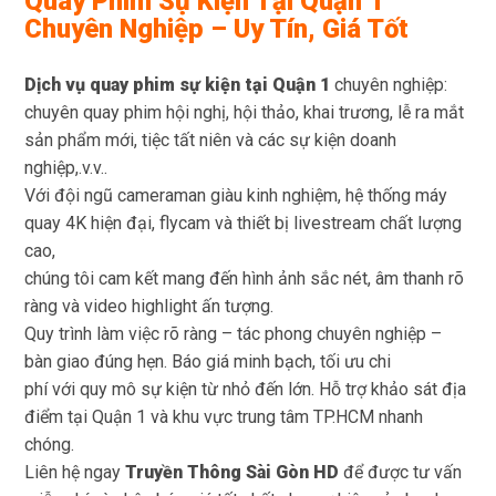
Quay Phim Sự Kiện Tại Quận 1
Chuyên Nghiệp – Uy Tín, Giá Tốt
Dịch vụ quay phim sự kiện tại Quận 1
chuyên nghiệp:
chuyên quay phim hội nghị, hội thảo, khai trương, lễ ra mắt
sản phẩm mới, tiệc tất niên và các sự kiện doanh
nghiệp,.v.v..
Với đội ngũ cameraman giàu kinh nghiệm, hệ thống máy
quay 4K hiện đại, flycam và thiết bị livestream chất lượng
cao,
chúng tôi cam kết mang đến hình ảnh sắc nét, âm thanh rõ
ràng và video highlight ấn tượng.
Quy trình làm việc rõ ràng – tác phong chuyên nghiệp –
bàn giao đúng hẹn. Báo giá minh bạch, tối ưu chi
phí với quy mô sự kiện từ nhỏ đến lớn. Hỗ trợ khảo sát địa
điểm tại Quận 1 và khu vực trung tâm TP.HCM nhanh
chóng.
Liên hệ ngay
Truyền Thông Sài Gòn HD
để được tư vấn