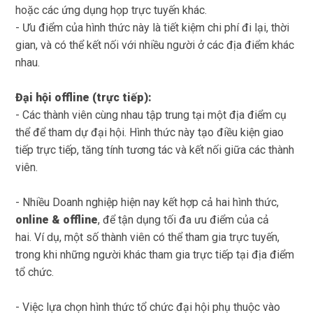
hoặc các ứng dụng họp trực tuyến khác.
- Ưu điểm của hình thức này là tiết kiệm chi phí đi lại, thời
gian, và có thể kết nối với nhiều người ở các địa điểm khác
nhau.
Đại hội offline (trực tiếp):
- Các thành viên cùng nhau tập trung tại một địa điểm cụ
thể để tham dự đại hội.
Hình thức này tạo điều kiện giao
tiếp trực tiếp, tăng tính tương tác và kết nối giữa các thành
viên.
- Nhiều Doanh nghiệp hiện nay kết hợp cả hai hình thức,
online & offline
, để tận dụng tối đa ưu điểm của cả
hai.
Ví dụ, một số thành viên có thể tham gia trực tuyến,
trong khi những người khác tham gia trực tiếp tại địa điểm
tổ chức.
- Việc lựa chọn hình thức tổ chức đại hội phụ thuộc vào