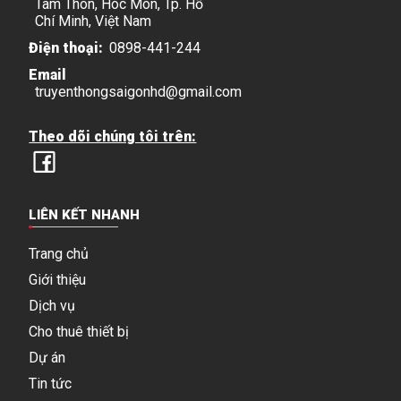
Tam Thôn, Hóc Môn, Tp. Hồ
Chí Minh, Việt Nam
Điện thoại:
0898-441-244
Email
truyenthongsaigonhd@gmail.com
Theo dõi chúng tôi trên:
LIÊN KẾT NHANH
Trang chủ
Giới thiệu
Dịch vụ
Cho thuê thiết bị
Dự án
Tin tức