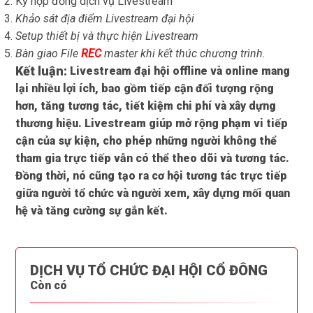
Ký hợp đồng dịch vụ Livestream
Khảo sát địa điểm Livestream đại hội
Setup thiết bị và thực hiện Livestream
Bàn giao File
REC
master khi kết thúc chương trình.
Kết luận:
Livestream đại hội offline và online
mang
lại nhiều lợi ích, bao gồm tiếp cận đối tượng rộng
hơn, tăng tương tác, tiết kiệm chi phí và xây dựng
thương hiệu.
Livestream giúp mở rộng phạm vi tiếp
cận của sự kiện, cho phép những người không thể
tham gia trực tiếp vẫn có thể theo dõi và tương tác.
Đồng thời, nó cũng tạo ra cơ hội tương tác trực tiếp
giữa người tổ chức và người xem, xây dựng mối quan
hệ và tăng cường sự gắn kết.
DỊCH VỤ TỔ CHỨC ĐẠI HỘI CỔ ĐÔNG
Còn có