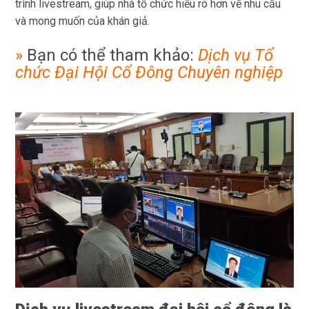
trình livestream, giúp nhà tổ chức hiểu rõ hơn về nhu cầu
và mong muốn của khán giả.
»
Bạn có thể tham khảo:
Dịch vụ Tổ
chức Đại Hội Cổ Đông Chuyên nghiệp