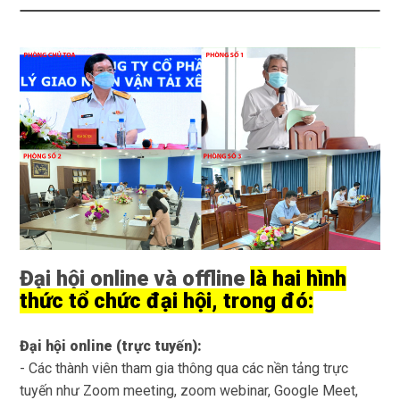
Đại hội online và offline
là hai hình
thức tổ chức đại hội, trong đó:
Đại hội online (trực tuyến):
- Các thành viên tham gia thông qua các nền tảng trực
tuyến như Zoom meeting, zoom webinar, Google Meet,