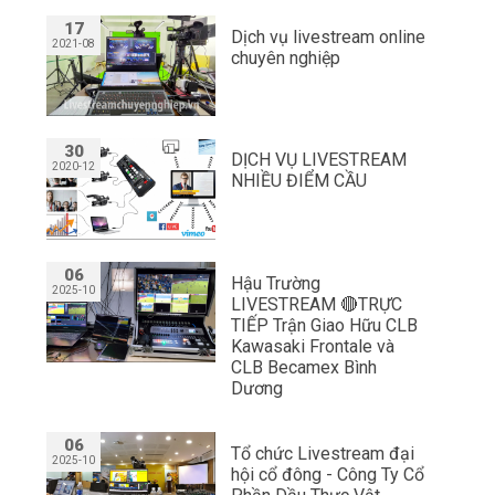
17
Dịch vụ livestream online
2021-08
chuyên nghiệp
30
DỊCH VỤ LIVESTREAM
2020-12
NHIỀU ĐIỂM CẦU
06
Hậu Trường
2025-10
LIVESTREAM 🔴TRỰC
TIẾP Trận Giao Hữu CLB
Kawasaki Frontale và
CLB Becamex Bình
Dương
06
Tổ chức Livestream đại
2025-10
hội cổ đông - Công Ty Cổ