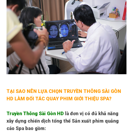
TẠI SAO NÊN LỰA CHỌN TRUYỀN THÔNG SÀI GÒN
HD
LÀM ĐỐI TÁC QUAY PHIM GIỚI THIỆU SPA?
Truyền Thông Sài Gòn HD
là đơn vị có đủ khả năng
xây dựng chiến dịch tổng thể Sản xuất phim quảng
cáo Spa bao gồm: