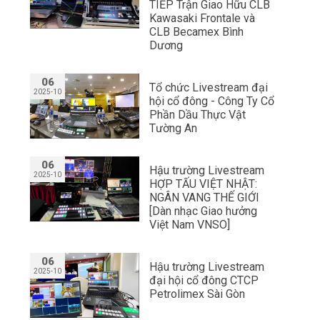
TIẾP Trận Giao Hữu CLB
Kawasaki Frontale và
CLB Becamex Bình
Dương
06
Tổ chức Livestream đại
2025-10
hội cổ đông - Công Ty Cổ
Phần Dầu Thực Vật
Tường An
06
Hậu trường Livestream
2025-10
HỢP TẤU VIỆT NHẬT:
NGÂN VANG THẾ GIỚI
[Dàn nhạc Giao hưởng
Việt Nam VNSO]
06
Hậu trường Livestream
2025-10
đại hội cổ đông CTCP
Petrolimex Sài Gòn