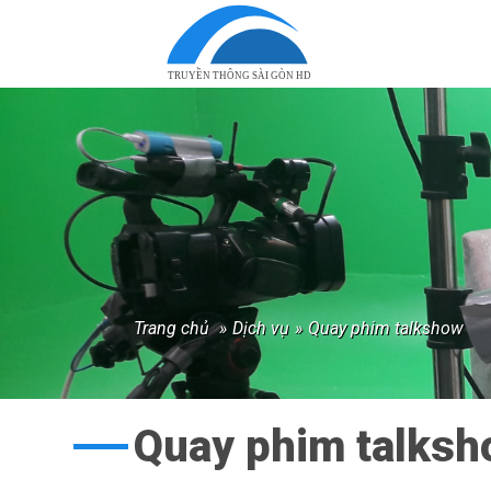
TRUYỀN THÔNG SÀI GÒN HD
trang chủ
»
dịch vụ
»
quay phim talkshow
Quay phim talks