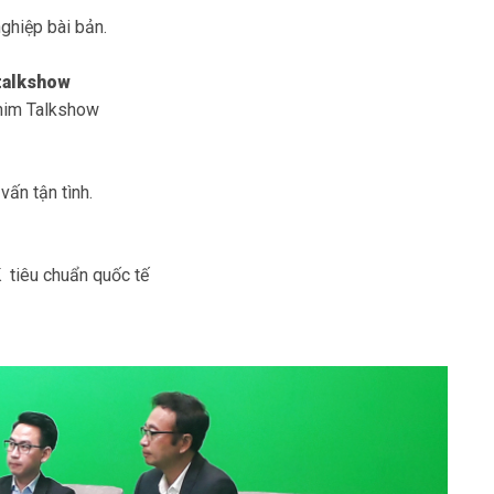
ghiệp bài bản.
talkshow
him Talkshow
vấn tận tình.
6K tiêu chuẩn quốc tế