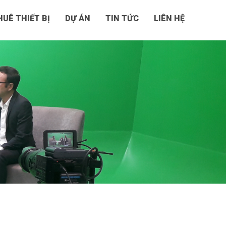
UÊ THIẾT BỊ
DỰ ÁN
TIN TỨC
LIÊN HỆ