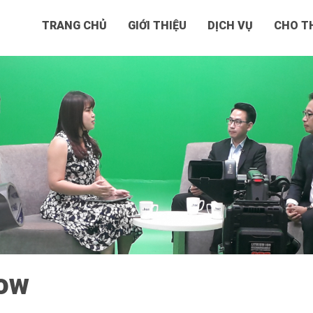
TRANG CHỦ
GIỚI THIỆU
DỊCH VỤ
CHO TH
how