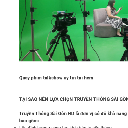
Quay phim talkshow uy tín tại hcm
TẠI SAO NÊN LỰA CHỌN TRUYỀN THÔNG SÀI GÒ
Truyền Thông Sài Gòn HD là đơn vị có đủ khả năng
bao gồm:
Lên định hướng sáng tạo kịch bản truyền thông,…