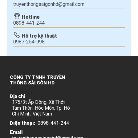
truyenthongsaigonhd@gmail.com
Hotline
0898-441-244
Hỗ trợ kỹ thuật
0987-254-998
CÔNG TY TNHH TRUYỀN
THÔNG SÀI GÒN HD
Địa chỉ
175/3t Ấp Đông, Xã Thới
Tam Thôn, Hóc Môn, Tp. Hồ
Chí Minh, Việt Nam
Điện thoại:
0898-441-244
Email